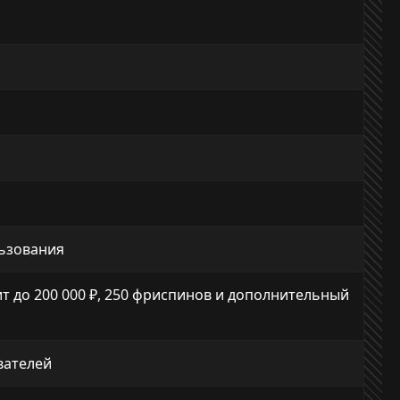
ьзования
т до 200 000 ₽, 250 фриспинов и дополнительный
вателей