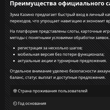
Преимущества официального са
Зума Казино предлагает быстрый вход в личный к
переходов, что упрощает навигацию и экономит в
На платформе представлены слоты, карточные игр
методы с понятными условиями обработки заявок.
регистрация за несколько шагов;
мобильная версия без потери функционала;
актуальные акции и турнирные предложения.
Отдельное внимание уделено безопасности аккаун
баланс, статус выплат и доступные предложения.
🤓 Страна проживания пользователей
⏲ Год основания