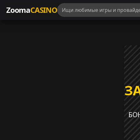
Zooma
CASINO
З
БОН