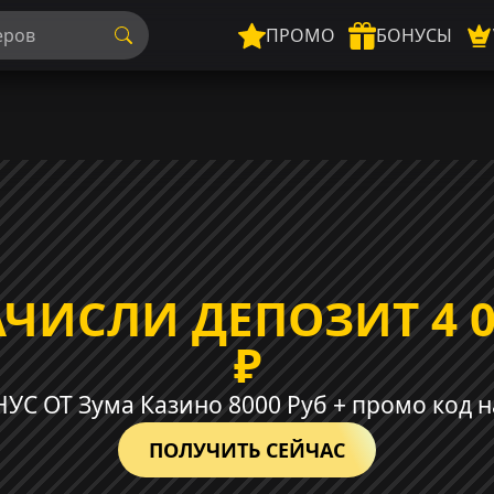
ПРОМО
БОНУСЫ
АЧИСЛИ ДЕПОЗИТ 4 0
₽
УС ОТ Зума Казино 8000 Руб + промо код н
ПОЛУЧИТЬ СЕЙЧАС