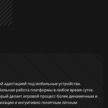
ой адаптацией под мобильные устройства.
ильная работа платформы в любое время суток.
орый делает игровой процесс более динамичным и
ризации и интуитивно понятным личным