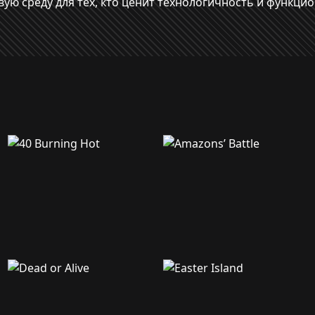
ю среду для тех, кто ценит технологичность и функци