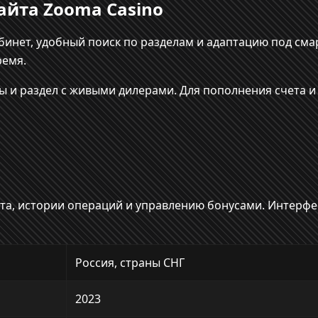
йта Zooma Casino
абинет, удобный поиск по разделам и адаптацию под с
ремя.
ы и раздел с живыми дилерами. Для пополнения счета 
та, истории операций и управлению бонусами. Интерфе
Россия, страны СНГ
2023