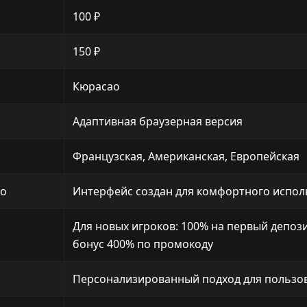
100 ₽
150 ₽
Кюрасао
Адаптивная браузерная версия
Французская, Американская, Европейская
но
Интерфейс создан для комфортного испол
Для новых игроков: 100% на первый депози
бонус 400% по промокоду
Персонализированный подход для пользо